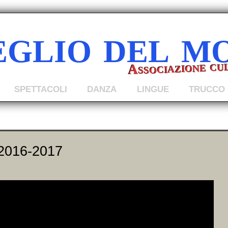
eglio del m
Associazione cu
SPETTACOLI
DANZA
LINGUE
TRUCCO
 2016-2017