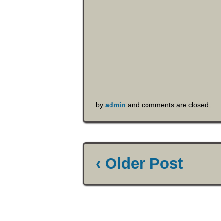
by
admin
and comments are closed.
‹ Older Post