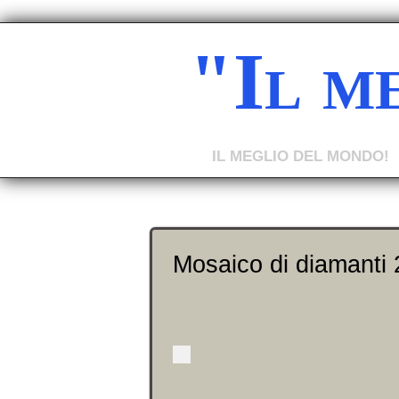
"Il m
IL MEGLIO DEL MONDO!
Mosaico di diamanti