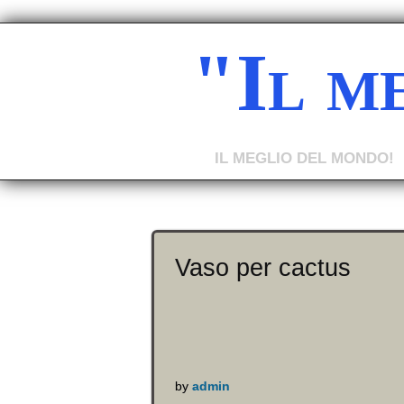
"Il m
IL MEGLIO DEL MONDO!
Vaso per cactus
by
admin