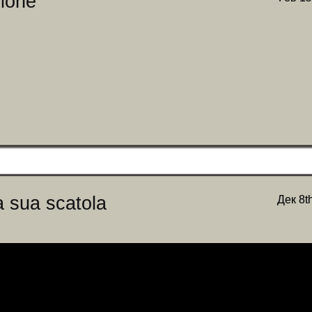
zione
la sua scatola
Дек 8t