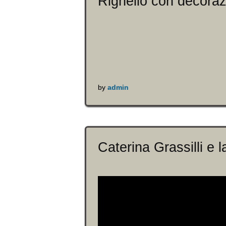
Righello con decora
by
admin
Caterina Grassilli e 