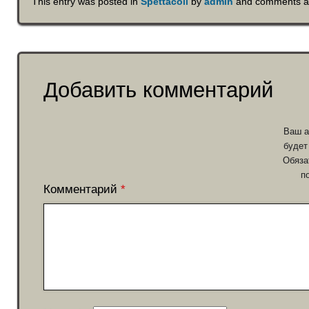
This entry was posted in
Spettacoli
by
admin
and comments ar
Добавить комментарий
Ваш а
будет
Обяза
п
Комментарий
*