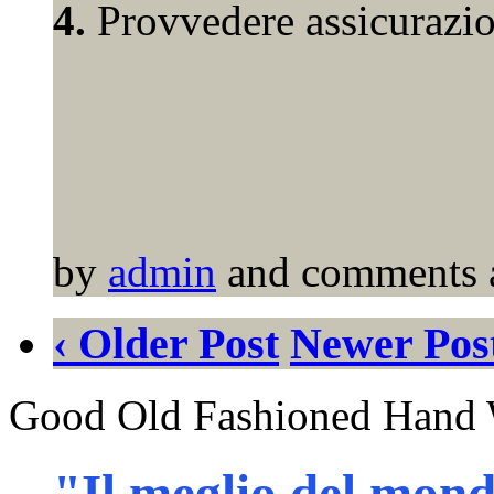
4.
Provvedere assicurazio
by
admin
and comments a
‹ Older Post
Newer Post
Good Old Fashioned Hand 
"Il meglio del mon