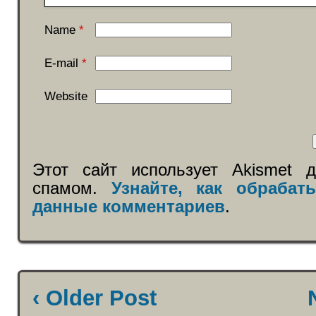
Name
*
E-mail
*
Website
Этот сайт использует Akismet 
спамом.
Узнайте, как обраба
данные комментариев
.
‹ Older Post