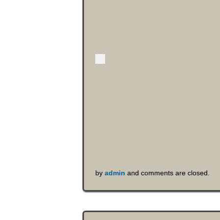
by
admin
and comments are closed.