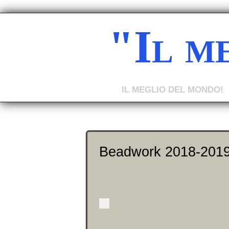
"Il m
IL MEGLIO DEL MONDO!
Beadwork 2018-201