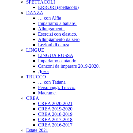
SPETTACOLI
ERRORI (spettacolo)
DANZA
… con Alfia
Impariamo a ballare!
Allungamenti.
Esercizi con elastico.
Allungamento da zero
Lezioni di danza
LINGUE
LINGUA RUSSA
Impariamo cantando
Canzoni da imparare 2019-2020.
Дома
TRUCCO
… con Tatiana
Personaggi. Trucco.
Macrame.
CREA
CREA 2020-2021
CREA 2019-2020
CREA 2018-2019
CREA 2017-2018
CREA 2016-2017
Estate 2021