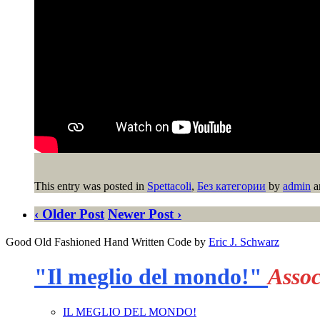
This entry was posted in
Spettacoli
,
Без категории
by
admin
a
‹ Older Post
Newer Post ›
Good Old Fashioned Hand Written Code by
Eric J. Schwarz
"Il meglio del mondo!"
Assoc
IL MEGLIO DEL MONDO!