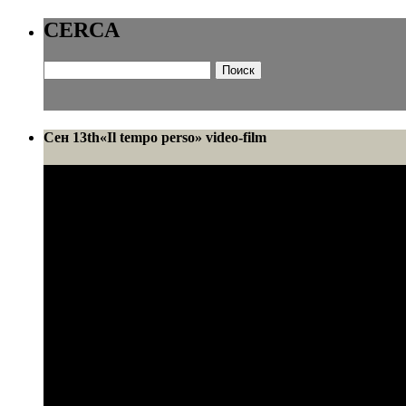
CERCA
Найти:
Сен 13th
«Il tempo perso» video-film