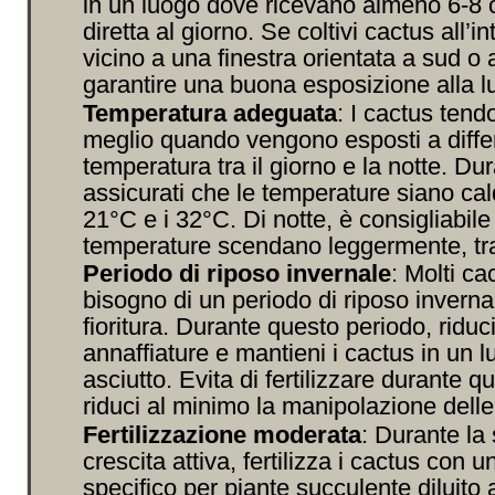
in un luogo dove ricevano almeno 6-8 o
diretta al giorno. Se coltivi cactus all’i
vicino a una finestra orientata a sud o 
garantire una buona esposizione alla l
Temperatura adeguata
: I cactus tendo
meglio quando vengono esposti a diffe
temperatura tra il giorno e la notte. Dur
assicurati che le temperature siano calde
21°C e i 32°C. Di notte, è consigliabile
temperature scendano leggermente, tra
Periodo di riposo invernale
: Molti c
bisogno di un periodo di riposo inverna
fioritura. Durante questo periodo, ridu
annaffiature e mantieni i cactus in un 
asciutto. Evita di fertilizzare durante 
riduci al minimo la manipolazione delle
Fertilizzazione moderata
: Durante la 
crescita attiva, fertilizza i cactus con un
specifico per piante succulente diluito 