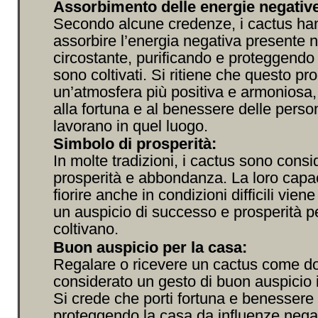
Assorbimento delle energie negativ
Secondo alcune credenze, i cactus han
assorbire l’energia negativa presente 
circostante, purificando e proteggendo 
sono coltivati. Si ritiene che questo pr
un’atmosfera più positiva e armoniosa,
alla fortuna e al benessere delle pers
lavorano in quel luogo.
Simbolo di prosperità:
In molte tradizioni, i cactus sono consid
prosperità e abbondanza. La loro capac
fiorire anche in condizioni difficili vie
un auspicio di successo e prosperità pe
coltivano.
Buon auspicio per la casa:
Regalare o ricevere un cactus come do
considerato un gesto di buon auspicio i
Si crede che porti fortuna e benessere a
proteggendo la casa da influenze negat