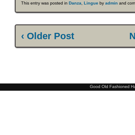
This entry was posted in
Danza
,
Lingue
by
admin
and comm
‹ Older Post
N
Good Old Fashioned H