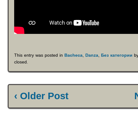
This entry was posted in
Bacheca
,
Danza
,
Без категории
b
closed.
‹ Older Post