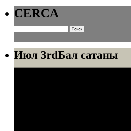
CERCA
Найти:
Июл 3rd
Бал сатаны