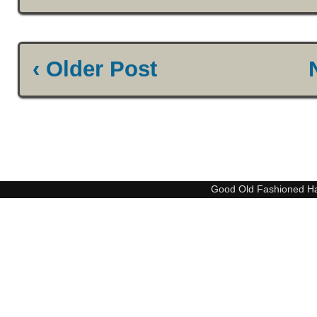
‹ Older Post
Good Old Fashioned H