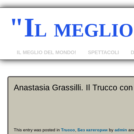
"Il megli
IL MEGLIO DEL MONDO!
SPETTACOLI
Anastasia Grassilli. Il Trucco con
This entry was posted in
Trucco
,
Без категории
by
admin
and